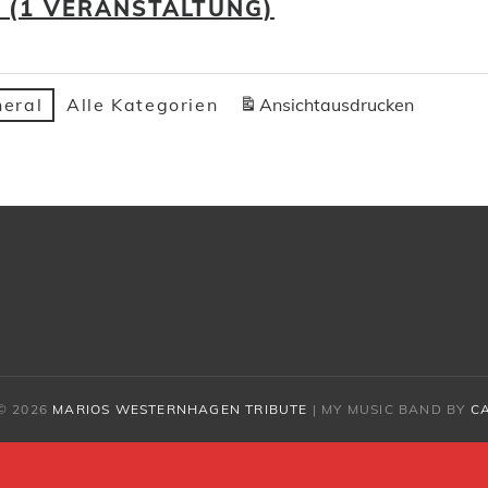
6
(1 VERANSTALTUNG)
eral
Alle Kategorien
Ansicht
ausdrucken
© 2026
MARIOS WESTERNHAGEN TRIBUTE
|
MY MUSIC BAND BY
C