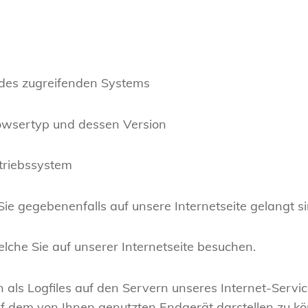
 des zugreifenden Systems
owsertyp und dessen Version
triebssystem
 Sie gegebenenfalls auf unsere Internetseite gelangt s
elche Sie auf unserer Internetseite besuchen.
ls Logfiles auf den Servern unseres Internet-Service
uf dem von Ihnen genutzten Endgerät darstellen zu kön