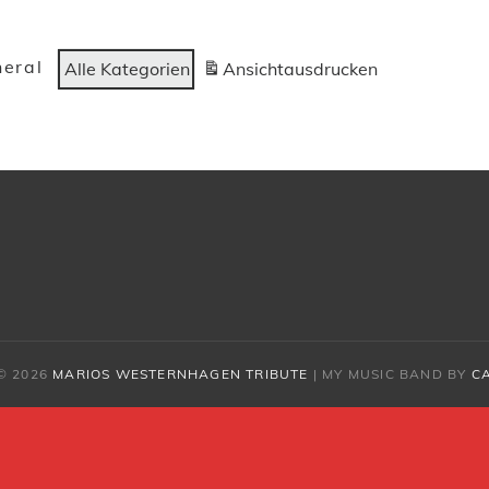
eral
Alle Kategorien
Ansicht
ausdrucken
© 2026
MARIOS WESTERNHAGEN TRIBUTE
|
MY MUSIC BAND BY
C